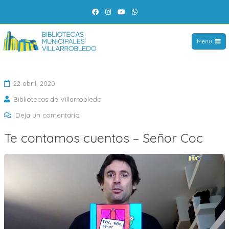
Saltar
Facebook
Instagram
YouTube
WhatsApp
al
contenido
Menu
22 abril, 2020
Bibliotecas de Villarrobledo
en
Deja un comentario
Te
Te contamos cuentos – Señor Coc
contamos
cuentos
–
Señor
Coc