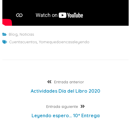
Blog
,
Noticias
Cuentacuentos
,
Yomequedoencasaleyendo
Navegación
Entrada
Entrada anterior
anterior:
Actividades Día del Libro 2020
de
Entrada
Entrada siguiente
entradas
siguiente:
Leyendo espero… 10ª Entrega