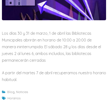
Los días 30 y 31 de marzo, 1 de abril las Bibliotecas
Municipales abrirán en horario de 10:00 a 20:00 de
manera ininterrumpida. El sábado 28 y los días desde el
jueves 2 al lunes 6, ambos incluidos, las bibliotecas
permanecerán cerradas
A partir del martes 7 de abril recuperamos nuestro horario
habitual.
Blog
,
Noticias
Horarios