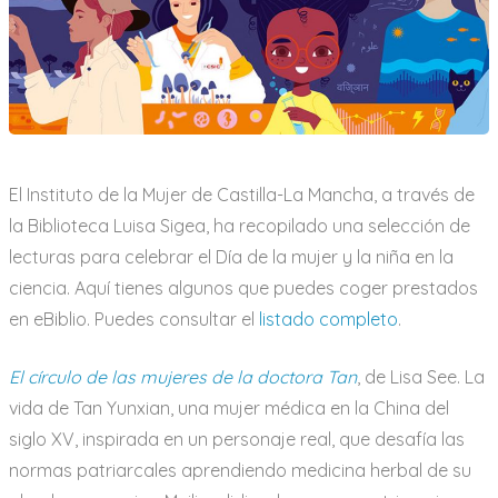
la
ciencia
2026
El Instituto de la Mujer de Castilla-La Mancha, a través de
la Biblioteca Luisa Sigea, ha recopilado una selección de
lecturas para celebrar el Día de la mujer y la niña en la
ciencia. Aquí tienes algunos que puedes coger prestados
en eBiblio. Puedes consultar el
listado completo
.
El círculo de las mujeres de la doctora Tan
, de Lisa See. La
vida de Tan Yunxian, una mujer médica en la China del
siglo XV, inspirada en un personaje real, que desafía las
normas patriarcales aprendiendo medicina herbal de su