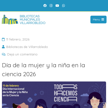
Saltar
Facebook
Instagram
YouTube
WhatsApp
al
contenido
Menu
11 febrero, 2026
Bibliotecas de Villarrobledo
en
Deja un comentario
Día
Día de la mujer y la niña en la
de
ciencia 2026
la
mujer
y
la
niña
en