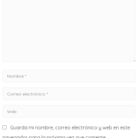
*
Nombre
*
Correo
electrónico
Web
*
Guarda mi nombre, correo electrónico y web en este
navegador para la próxima vez que comente.