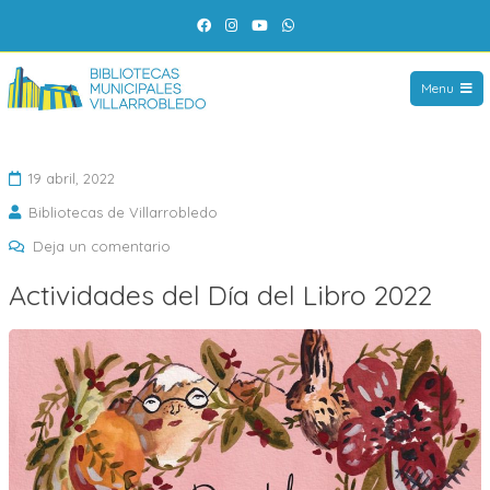
Saltar
Facebook
Instagram
YouTube
WhatsApp
al
contenido
Menu
19 abril, 2022
Bibliotecas de Villarrobledo
en
Deja un comentario
Actividades
Actividades del Día del Libro 2022
del
Día
del
Libro
2022