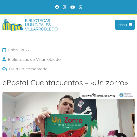
Saltar
Facebook
Instagram
YouTube
WhatsApp
al
contenido
Menu
1 abril, 2022
Bibliotecas de Villarrobledo
en
Deja un comentario
ePostal
ePostal Cuentacuentos – «Un zorro»
Cuentacuentos
–
«Un
zorro»