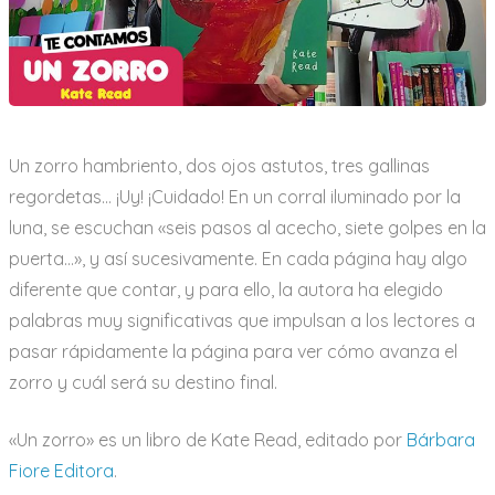
Un zorro hambriento, dos ojos astutos, tres gallinas
regordetas… ¡Uy! ¡Cuidado! En un corral iluminado por la
luna, se escuchan «seis pasos al acecho, siete golpes en la
puerta…», y así sucesivamente. En cada página hay algo
diferente que contar, y para ello, la autora ha elegido
palabras muy significativas que impulsan a los lectores a
pasar rápidamente la página para ver cómo avanza el
zorro y cuál será su destino final.
«Un zorro» es un libro de Kate Read, editado por
Bárbara
Fiore Editora
.