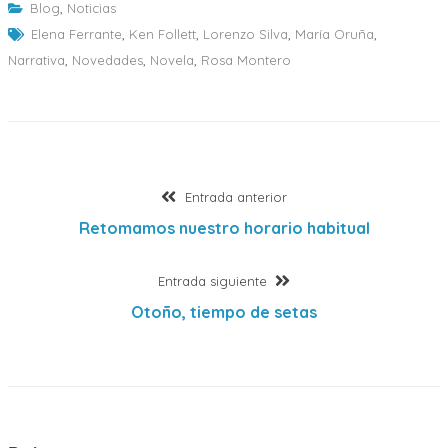
Blog
,
Noticias
Elena Ferrante
,
Ken Follett
,
Lorenzo Silva
,
María Oruña
,
Narrativa
,
Novedades
,
Novela
,
Rosa Montero
Navegación
Entrada
Entrada anterior
anterior:
Retomamos nuestro horario habitual
de
Entrada
Entrada siguiente
entradas
siguiente:
Otoño, tiempo de setas