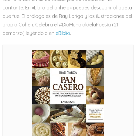
cantante. En «Libro del anhelo» puedes descubrir al poeta
que fue. El prólogo es de Ray Loriga y las ilustraciones del
propio Cohen. Celebra el #DíaMundialdelaPoesía (21
demarzo) leyéndolo en
eBiblio
.