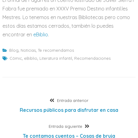
El orinal de Fayán es un cuento ilustrado de Javier Sierra i
Fabra fue premiado en XXXV Premio Destino infantil.les
Mestres. Lo tenemos en nuestras Bibliotecas pero como
estos días estamos cerrados, también lo puedes
encontrar en
eBiblio
.
Blog
,
Noticias
,
Te recomendamos
Cómic
,
eBiblio
,
Literatura infantil
,
Recomendaciones
Navegación
Entrada
Entrada anterior
anterior:
Recursos públicos para disfrutar en casa
de
Entrada
Entrada siguiente
entradas
siguiente:
Te contamos cuentos – Cosas de bruja