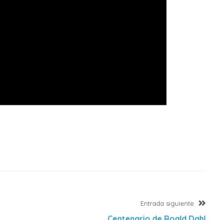
Ent
Entrada siguiente
sigu
Centenario de Roald Dahl