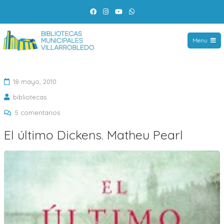
Saltar
Facebook
Instagram
YouTube
WhatsApp
al
contenido
Menu
18 mayo, 2010
bibliotecas
en
5 comentarios
El
El último Dickens. Matheu Pearl
último
Dickens.
Matheu
Pearl