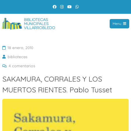
Saltar
Facebook
Instagram
YouTube
WhatsApp
al
contenido
Menu
18 enero, 2010
bibliotecas
en
4 comentarios
SAKAMURA,
SAKAMURA, CORRALES Y LOS
CORRALES
MUERTOS RIENTES. Pablo Tusset
Y
LOS
MUERTOS
RIENTES.
Pablo
Tusset