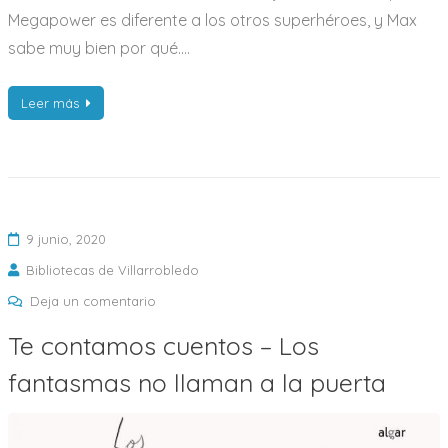
Megapower es diferente a los otros superhéroes, y Max
sabe muy bien por qué.…
Leer más
9 junio, 2020
Bibliotecas de Villarrobledo
en
Deja un comentario
Te
Te contamos cuentos – Los
contamos
fantasmas no llaman a la puerta
cuentos
–
Los