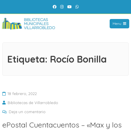
Saltar
Facebook
Instagram
YouTube
WhatsApp
al
contenido
Menu
Etiqueta:
Rocío Bonilla
18 febrero, 2022
Bibliotecas de Villarrobledo
en
Deja un comentario
ePostal
ePostal Cuentacuentos – «Max y los
Cuentacuentos