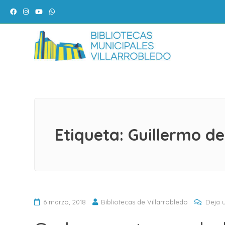
Facebook
Instagram
YouTube
WhatsApp
Saltar
al
contenido
Etiqueta:
Guillermo de
6 marzo, 2018
Bibliotecas de Villarrobledo
Deja 