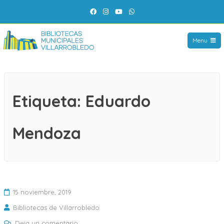
Saltar
Facebook
Instagram
YouTube
WhatsApp
al
contenido
Menu
Etiqueta:
Eduardo
Mendoza
15 noviembre, 2019
Bibliotecas de Villarrobledo
en
Deja un comentario