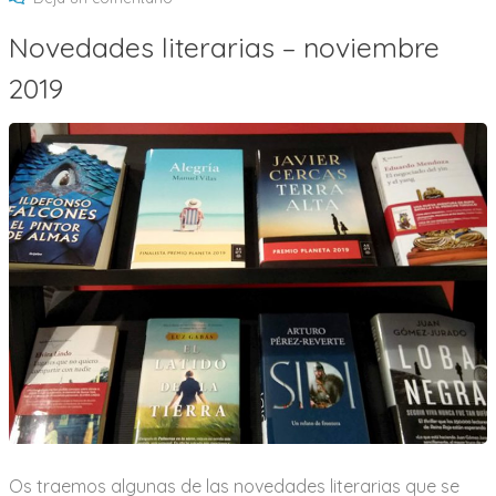
Novedades
Novedades literarias – noviembre
literarias
2019
–
noviembre
2019
Os traemos algunas de las novedades literarias que se