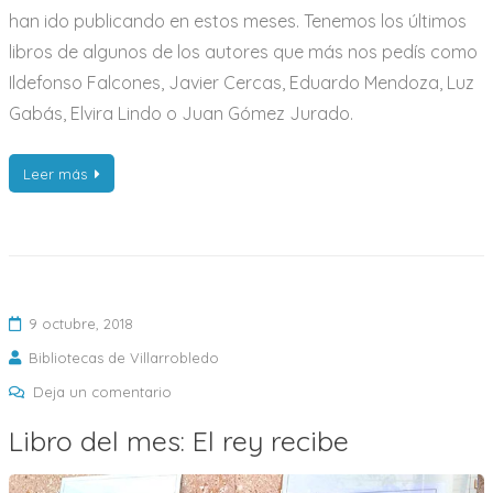
han ido publicando en estos meses. Tenemos los últimos
libros de algunos de los autores que más nos pedís como
Ildefonso Falcones, Javier Cercas, Eduardo Mendoza, Luz
Gabás, Elvira Lindo o Juan Gómez Jurado.
Leer más
9 octubre, 2018
Bibliotecas de Villarrobledo
en
Deja un comentario
Libro
Libro del mes: El rey recibe
del
mes: